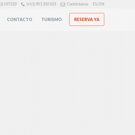
72) 507220
(+51) 951 310 023
Contáctanos
ES
/
EN
RESERVA YA
CONTACTO
TURISMO