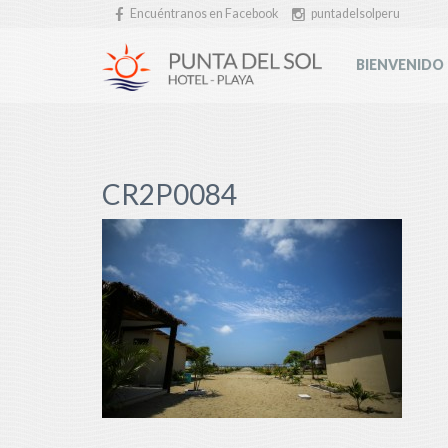
Encuéntranos en Facebook
puntadelsolperu
BIENVENIDO
CR2P0084