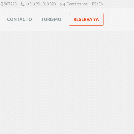
72) 507220
(+51) 951 310 023
Contáctanos
ES
/
EN
RESERVA YA
CONTACTO
TURISMO