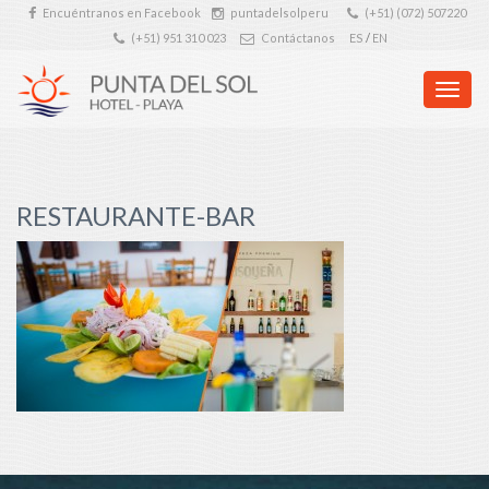
Encuéntranos en Facebook
puntadelsolperu
(+51) (072) 507220
(+51) 951 310 023
Contáctanos
ES
/
EN
Cambia
navega
RESTAURANTE-BAR